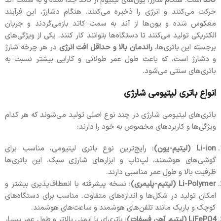
کاتد
است. هنگام شارژ، یون‌های لیتیوم از کاتد جدا شده و به سمت آند
حرکت می‌کنند و انرژی را ذخیره می‌کنند. هنگام دشارژ، این فرآیند
معکوس شده و یون‌ها از آند به سمت کاتد بازمی‌گردند و جریان
الکتریکی تولید می‌کنند تا دستگاه‌ها بتوانند کار کنند. یکی از ویژگی‌های
برجسته این باتری‌ها،
راندمان بالا و حداقل افت انرژی
در هر چرخه شارژ
و دشارژ است، که باعث طول عمر طولانی و کارایی بیشتر نسبت به
باتری‌های سنتی می‌شود.
انواع باتری لیتیومی شارژی
باتری‌های لیتیومی شارژی در چند نوع اصلی تولید می‌شوند که هر کدام
ویژگی‌ها و کاربردهای مخصوص به خود را دارند:
Li-ion (لیتیم-یون)
: رایج‌ترین نوع باتری لیتیومی، مناسب برای
گوشی‌های هوشمند، لپ‌تاپ و ابزارهای شارژی سبک. این باتری‌ها
ظرفیت بالا و طول عمر مناسبی دارند.
Li-Polymer (لیتیم-پلیمری)
: نسخه پیشرفته با انعطاف‌پذیری بیشتر و
امکان تولید در شکل‌ها و اندازه‌های متفاوت. مناسب برای دستگاه‌های
کوچک و باریک مانند تلفن‌های هوشمند و ساعت‌های هوشمند.
LiFePO4 (لیتیم آهن فسفات)
: باتری‌ای با ایمنی بالاتر و طول عمر بسیار