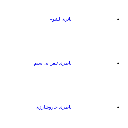
باتری لیتیوم
باطری تلفن بی سیم
باطری جاروشارژی