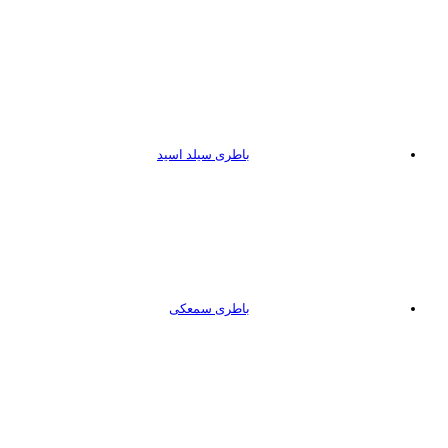
باطری سیلد اسید
باطری سمعکی