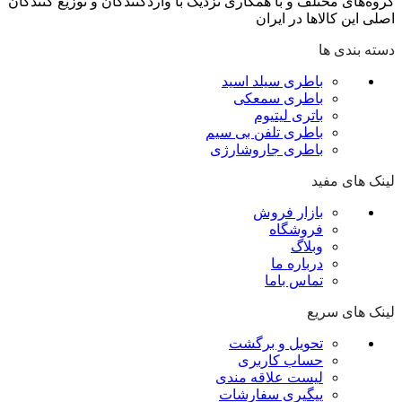
گروه‌‏های مختلف و با همکاری نزدیک با وارد‏کنندگان و توزیع‏ کنندگان
اصلی این کالاها در ایران
دسته بندی ها
باطری سیلد اسید
باطری سمعکی
باتری لیتیوم
باطری تلفن بی سیم
باطری جاروشارژی
لینک های مفید
بازار فروش
فروشگاه
وبلاگ
درباره ما
تماس باما
لینک های سریع
تحویل و برگشت
حساب کاربری
لیست علاقه مندی
پیگیری سفارشات