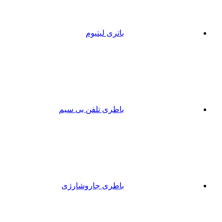
باتری لیتیوم
باطری تلفن بی سیم
باطری جاروشارژی