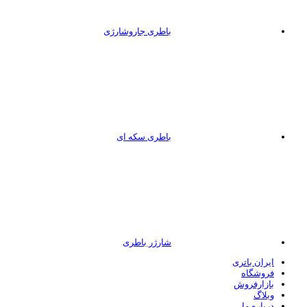
باطری جاروشارژی
باطری سکه ای
شارژر باطری
ایران باتری
فروشگاه
بازارفروش
وبلاگ
درباره ما