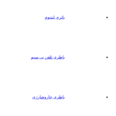
باتری لیتیوم
باطری تلفن بی سیم
باطری جاروشارژی