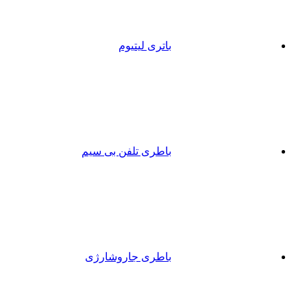
باتری لیتیوم
باطری تلفن بی سیم
باطری جاروشارژی