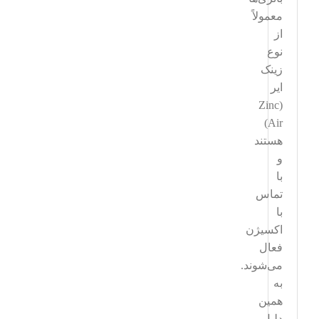
معمولاً
از
نوع
زینک
ایر
(Zinc
Air)
هستند
و
با
تماس
با
اکسیژن
فعال
می‌شوند.
به
همین
دلیل