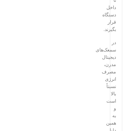
تا
داخل
دستگاه
قرار
بگیرند.
در
سمعک‌های
دیجیتال
مدرن،
مصرف
انرژی
نسبتاً
بالا
است
و
به
همین
دلیل