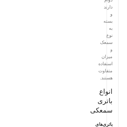
دارند
و
بسته
به
نوع
سمعک
و
میزان
استفاده
متفاوت
هستند.
انواع
باتری
سمعکی
باتری‌های