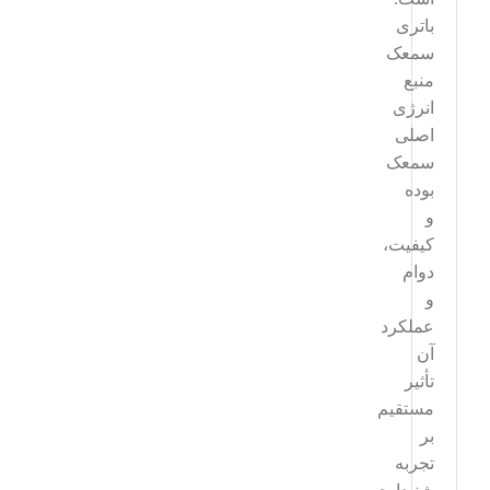
باتری
سمعک
منبع
انرژی
اصلی
سمعک
بوده
و
کیفیت،
دوام
و
عملکرد
آن
تأثیر
مستقیم
بر
تجربه