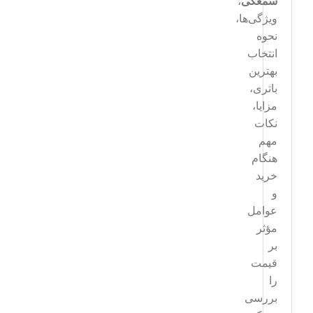
سمعکی
،
ویژگی‌ها،
نحوه
انتخاب
بهترین
باتری،
مزایا،
نکات
مهم
هنگام
خرید
و
عوامل
مؤثر
بر
قیمت
را
بررسی