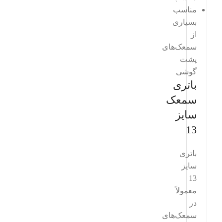
مناسب
بسیاری
از
سمعک‌های
پشت
گوشی
باتری
سمعک
سایز
13
باتری
سایز
13
معمولاً
در
سمعک‌های