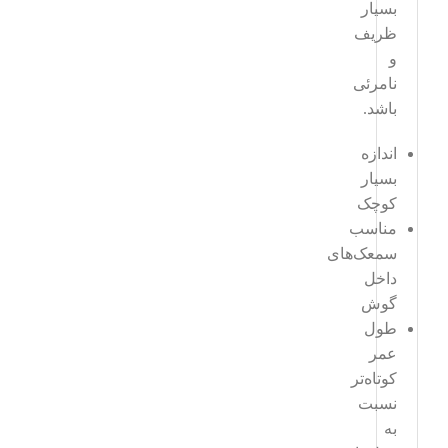
بسیار
ظریف
و
نامرئی
باشد.
اندازه
بسیار
کوچک
مناسب
سمعک‌های
داخل
گوش
طول
عمر
کوتاه‌تر
نسبت
به