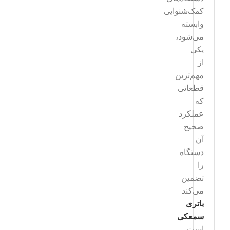
کمک‌شنوایی
وابسته
می‌شود،
یکی
از
مهم‌ترین
قطعاتی
که
عملکرد
صحیح
آن
دستگاه
را
تضمین
می‌کند
باتری
سمعکی
است.