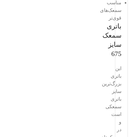
مناسب
سمعک‌های
قوی‌تر
باتری
سمعک
سایز
675
این
باتری
بزرگ‌ترین
سایز
باتری
سمعکی
است
و
در