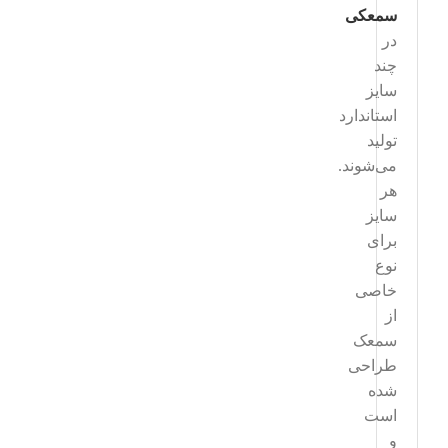
سمعکی
در
چند
سایز
استاندارد
تولید
می‌شوند.
هر
سایز
برای
نوع
خاصی
از
سمعک
طراحی
شده
است
و