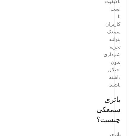
باکیفیت
است
تا
کاربران
سمعک
بتوانند
تجربه
شنیداری
بدون
اختلال
داشته
باشند.
باتری
سمعکی
چیست؟
باتری