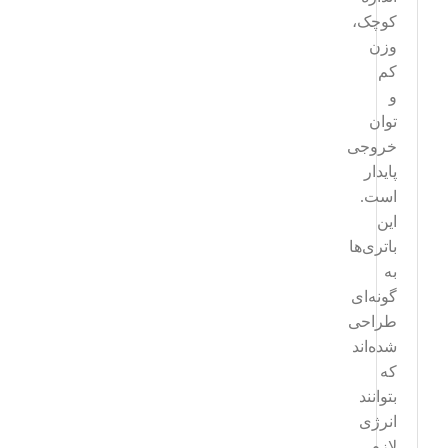
کوچک،
وزن
کم
و
توان
خروجی
پایدار
است.
این
باتری‌ها
به
گونه‌ای
طراحی
شده‌اند
که
بتوانند
انرژی
لازم