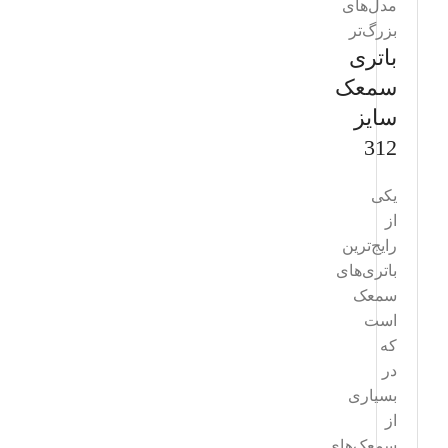
مدل‌های
بزرگ‌تر
باتری
سمعک
سایز
312
یکی
از
رایج‌ترین
باتری‌های
سمعک
است
که
در
بسیاری
از
سمعک‌های