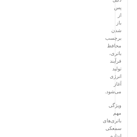
پس
از
باز
شدن
برچسب
محافظ
باتری،
فرآیند
تولید
انرژی
آغاز
می‌شود.
ویژگی
مهم
باتری‌های
سمعکی
اندازه