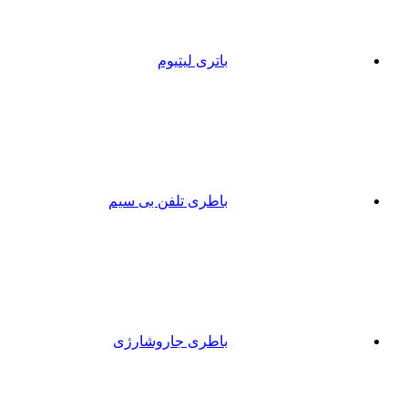
باتری لیتیوم
باطری تلفن بی سیم
باطری جاروشارژی