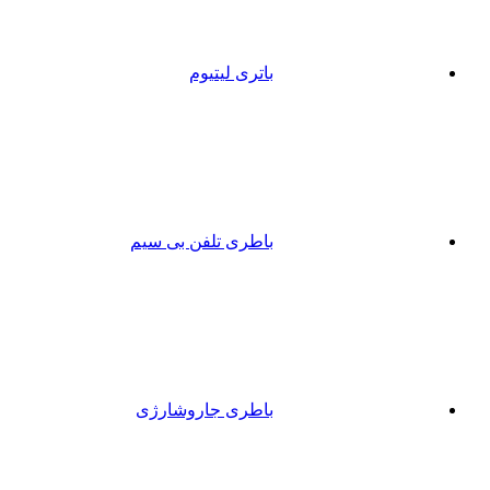
باتری لیتیوم
باطری تلفن بی سیم
باطری جاروشارژی