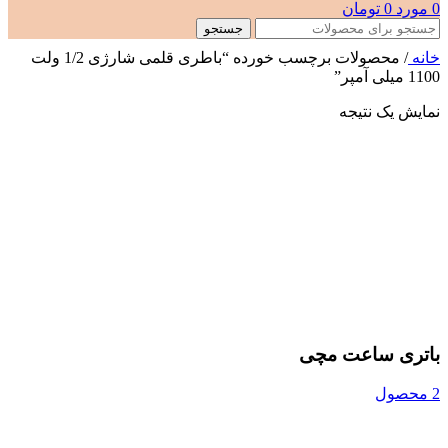
0
مورد
0
تومان
جستجو
خانه
/
محصولات برچسب خورده “باطری قلمی شارژی 1/2 ولت
1100 میلی آمپر”
نمایش یک نتیجه
باتری ساعت مچی
2 محصول