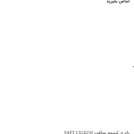
تماس بگیرید
باتری لیتیوم سافت SAFT LS14250