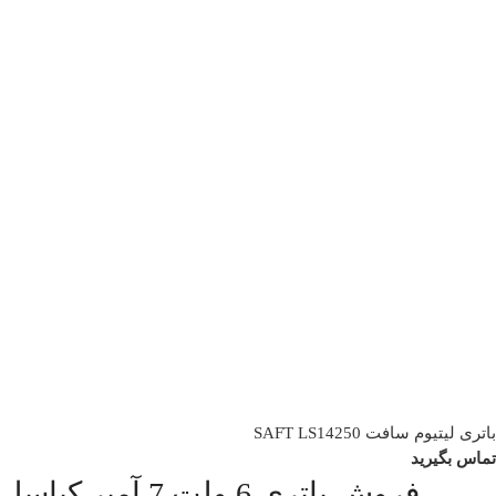
باتری لیتیوم سافت SAFT LS14250
تماس بگیرید
فروش باتری 6 ولت 7 آمپر کیاسل