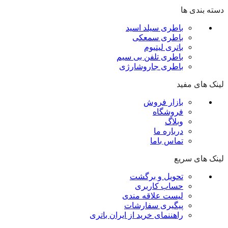
دسته بندی ها
باطری سیلد اسید
باطری سمعکی
باتری لیتیوم
باطری تلفن بی سیم
باطری جاروشارژی
لینک های مفید
بازار فروش
فروشگاه
وبلاگ
درباره ما
تماس باما
لینک های سریع
تحویل و برگشت
حساب کاربری
لیست علاقه مندی
پیگیری سفارشات
راهننمای خرید از ایران باتری