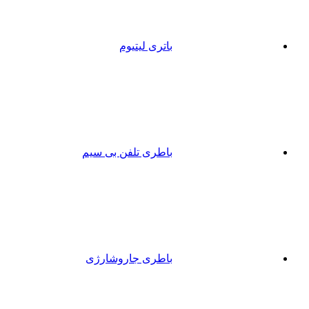
باتری لیتیوم
باطری تلفن بی سیم
باطری جاروشارژی