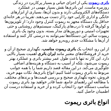
باتری ریموت
یکی از اجزای حیاتی و بسیار پرکاربرد در زندگی
روزمره ماست. این باتری‌ها نقش بسیار مهمی در عملکرد
دستگاه‌های الکترونیکی دارند و بدون آن‌ها، بسیاری از ابزارهای
خانگی و اداری کارایی خود را از دست می‌دهند. تقریباً در هر خانه‌ای
حداقل یک دستگاه مجهز به ریموت کنترل وجود دارد؛ از تلویزیون‌ها
و کولرها گرفته تا درب‌های پارکینگ، سیستم‌های روشنایی و حتی
تجهیزات امنیتی و دوربین‌های مدار بسته. بدون وجود یک باتری
ریموت سالم، این دستگاه‌ها نمی‌توانند به درستی کار کنند و استفاده
از آن‌ها با مشکلات جدی روبه‌رو خواهد شد.
از این رو، انتخاب یک
باتری ریموت مناسب
، نگهداری صحیح از آن و
خرید از فروشگاه‌های معتبر مانند
ایران باتری
اهمیت بسیار بالایی
دارد. این کار نه تنها باعث طول عمر بیشتر باتری و عملکرد بهتر
ریموت می‌شود، بلکه از آسیب به دستگاه و هزینه‌های اضافی
جلوگیری می‌کند. در این مقاله قصد داریم شما را با همه جوانب
مربوط به باتری ریموت آشنا کنیم: انواع باتری‌ها، نکات مهم خرید،
فروش، نحوه نگهداری صحیح و بررسی قیمت‌ها و برندهای مختلف.
با مطالعه این راهنمای جامع، شما قادر خواهید بود باتری ریموت
مناسب دستگاه خود را انتخاب کرده و از خرید و استفاده درست آن
اطمینان حاصل کنید.
انواع باتری ریموت