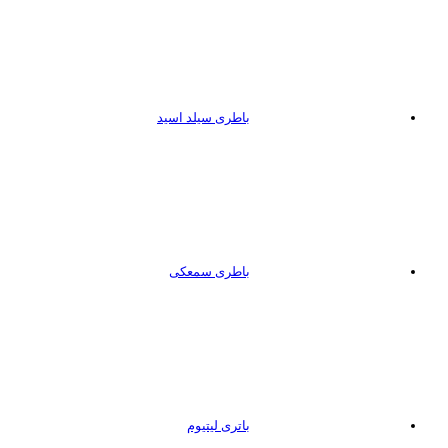
باطری سیلد اسید
باطری سمعکی
باتری لیتیوم