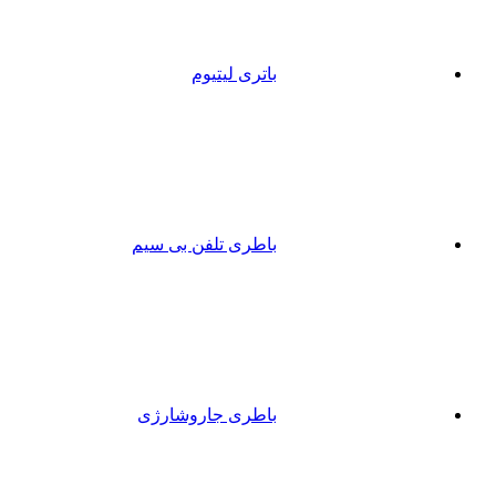
باتری لیتیوم
باطری تلفن بی سیم
باطری جاروشارژی